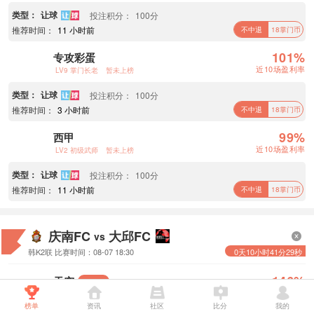
类型：
让球
投注积分：
100
分
推荐时间：
11 小时前
不中退
18掌门币
101
%
专攻彩蛋
近
10
场盈利率
LV9 掌门长老
暂未上榜
类型：
让球
投注积分：
100
分
推荐时间：
3 小时前
不中退
18掌门币
99
%
西甲
近
10
场盈利率
LV2 初级武师
暂未上榜
类型：
让球
投注积分：
100
分
推荐时间：
11 小时前
不中退
18掌门币
庆南FC
大邱FC
vs
韩K2联
比赛时间：
08-07 18:30
0天10小时41分29秒
146
%
天空
10
中
8
近
10
场盈利率
LV1 初入师门
上月排榜第25名
榜单
资讯
社区
比分
我的