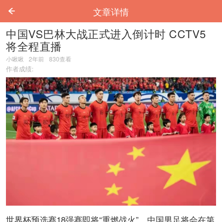
文章详情
中国VS巴林大战正式进入倒计时 CCTV5
将全程直播
小啾啾
2年前
830
查看
作者成绩:
世界杯预选赛18强赛即将“重燃战火”，中国男足将会在第