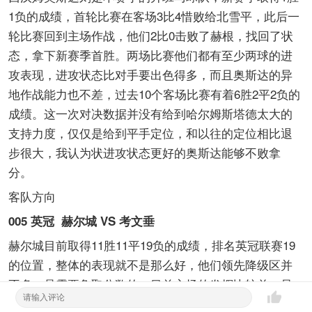
1负的成绩，首轮比赛在客场3比4惜败给北雪平，此后一
轮比赛回到主场作战，他们2比0击败了赫根，找回了状
态，拿下新赛季首胜。两场比赛他们都有至少两球的进
攻表现，进攻状态比对手要出色得多，而且奥斯达的异
地作战能力也不差，过去10个客场比赛有着6胜2平2负的
成绩。这一次对决数据并没有给到哈尔姆斯塔德太大的
支持力度，仅仅是给到平手定位，和以往的定位相比退
步很大，我认为状进攻状态更好的奥斯达能够不败拿
分。
客队方向
005 英冠 赫尔城 VS 考文垂
赫尔城目前取得11胜11平19负的成绩，排名英冠联赛19
的位置，整体的表现就不是那么好，他们领先降级区并
不多，是需要争取分数的。目前主场的发挥比较差，只
有4胜7平9负的成绩，是目前英冠联赛主场发挥最差的。