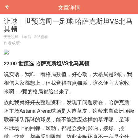
文章详情
让球｜世预选周一足球 哈萨克斯坦VS北马
其顿
无敌说球
1年前
396
查看
作者成绩:
22:00 世预选 哈萨克斯坦VS北马其顿
说实话，我咋一看格局数值，好心动，大格局是2颗，我
相信大家都想上，但我觉得有点猫腻，这么便宜大家收
米啊，2颗的格局都给出来了。
故此我就好好去整理资料，发现了问题所在，哈萨克斯
坦主场Astana Arena球场是人造草皮，这帮来自欧洲顶级
联赛球队踢球的球员，能不能适应这样的草坪呢，足球
在球场上的回弹，滚动，都是会受到影响，接球、控
球，快攻，都会受到限制，故此今晚还真不一定是个什