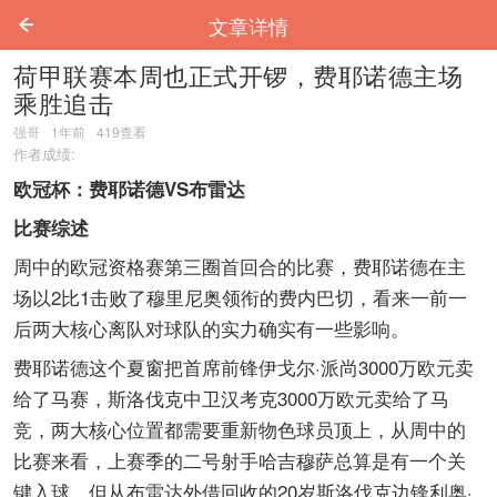
文章详情
荷甲联赛本周也正式开锣，费耶诺德主场
乘胜追击
强哥
1年前
419
查看
作者成绩:
欧冠杯：费耶诺德VS布雷达
比赛综述
周中的欧冠资格赛第三圈首回合的比赛，费耶诺德在主
场以2比1击败了穆里尼奥领衔的费内巴切，看来一前一
后两大核心离队对球队的实力确实有一些影响。
费耶诺德这个夏窗把首席前锋伊戈尔·派尚3000万欧元卖
给了马赛，斯洛伐克中卫汉考克3000万欧元卖给了马
竞，两大核心位置都需要重新物色球员顶上，从周中的
比赛来看，上赛季的二号射手哈吉穆萨总算是有一个关
键入球，但从布雷达外借回收的20岁斯洛伐克边锋利奥·