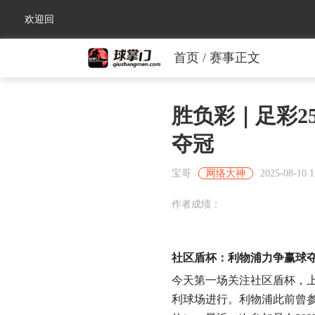
欢迎回
首页
/ 赛事正文
来！
胜负彩｜足彩2
夺冠
宝哥
网络大神
2025-08-10 1
作者成绩：
社区盾杯：利物浦力争赢球
今天第一场关注社区盾杯，
利球场进行。利物浦此前曾参加