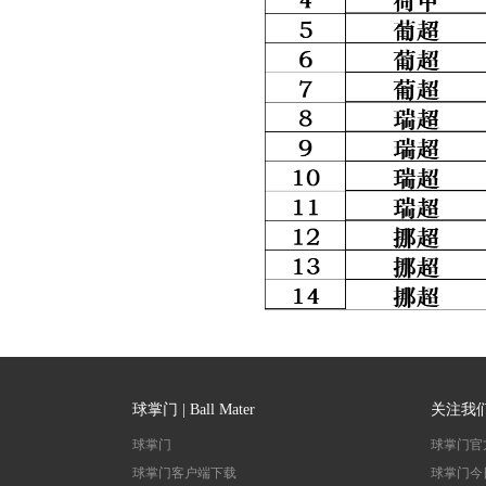
球掌门 | Ball Mater
关注我
球掌门
球掌门官
球掌门客户端下载
球掌门今