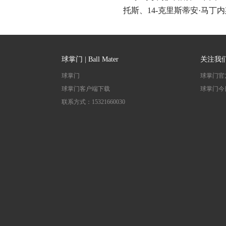
托斯、14-克里斯蒂安·马丁内
球掌门 | Ball Mater
关注我
球掌门
球掌门官
球掌门客户端下载
球掌门今
联系方式：15321660030