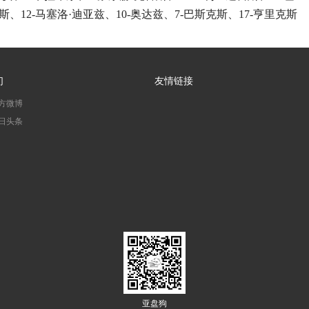
斯、12-马塞洛·迪亚兹、10-奥达兹、7-巴斯克斯、17-亨里克斯
们
友情链接
方微博
日头条
亚盘狗