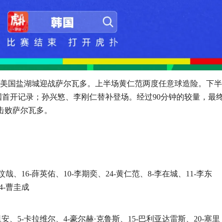
队在美国盐湖城迎战萨尔瓦多。上半场黄仁范两度任意球造险。下半
首开记录；孙兴慜、李刚仁替补登场。经过90分钟的较量，最
0击败萨尔瓦多。
金玟哉、16-薛英佑、10-李期奕、24-黄仁范、8-李在城、11-李东
4-曹圭成
里安、5-卡拉维尔、4-豪尔赫·克鲁斯、15-巴利亚达雷斯、20-塞里