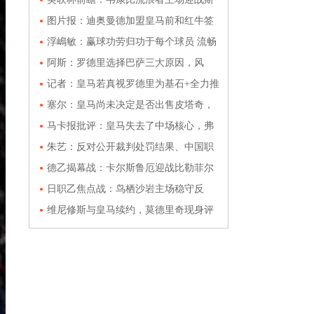
蒂文尼奇，菜鸡互啄暗藏什么玄机？
图片报：迪奥曼德加盟皇马前和红牛签
订3年合约，成为合作方
浮嶋敏：赢球功劳归功于每个球员 流畅
进攻还是从严密防守开始
阿斯：罗德里选择巴萨三大原因，风
格、瓜帅影响与国家队队友
记者：皇马若真视罗德里为基石+全力推
动转会，他早就加盟了
塞尔：皇马尚未决定是否出售皮塔奇，
有合适报价不排除放人
马卡报批评：皇马失去了中场核心，弗
洛伦蒂诺需要解释
朱艺：反对公开裁判处罚结果、中国职
业联赛公开争议判罚评议结果
德乙揭幕战：卡尔斯鲁厄迎战比勒菲尔
德，进攻对决谁能抢占先机？
日职乙焦点战：鸟栖沙岩主场稳守反
击，甲府风林客战难破铁桶阵
维尼修斯与皇马续约，莫德里奇现身评
论区：❤️💪🏻