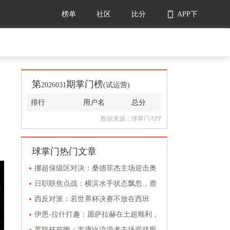
榜单
社区
比分
APP下
载
第
期掌门榜
2026031
(试运营)
排行
用户名
总分
数据来源：球掌门APP
球掌门热门文章
挪超保级区对决：桑德菲杰主场迎击奥
斯陆，历史优势能否止住连败？
日职联焦点战：横滨水手状态飘忽，鹿
岛鹿角客场能否稳守前三？
西反对派：若世界杯决赛不放在西班
牙，就该放弃合办世界杯
伊恩-拉什打趣：愿萨拉赫在土超顺利，
我的进球纪录暂时安全
英联杯前瞻：韦康比流浪者主场迎战斯