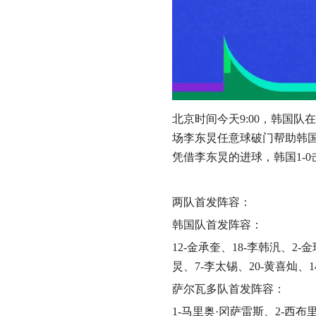
北京时间今天9:00，韩国
场李东炅任意球破门帮助韩国
凭借李东炅的进球，韩国1-
两队首发阵容：
‌韩国队首发阵容‌：
12-金承奎、18-李韩汎、2-
炅、7-李太锡、20-黄喜灿、1
‌萨尔瓦多队首发阵容‌：
1-马里奥·冈萨雷斯、2-西布