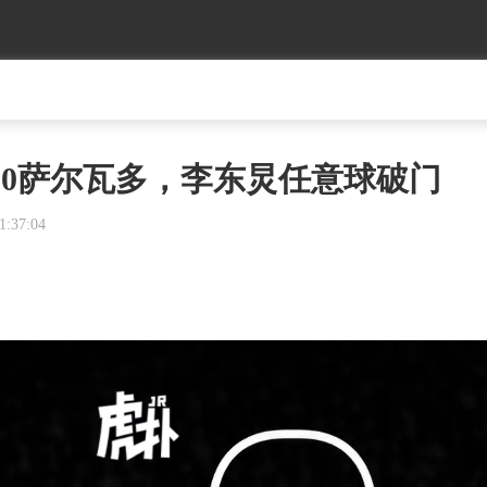
-0萨尔瓦多，李东炅任意球破门
1:37:04