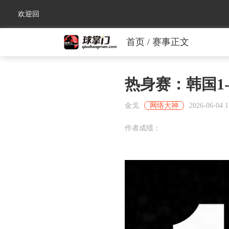
欢迎回
首页
/ 赛事正文
来！
热身赛：韩国1
金戈
网络大神
2026-06-04 1
作者成绩：