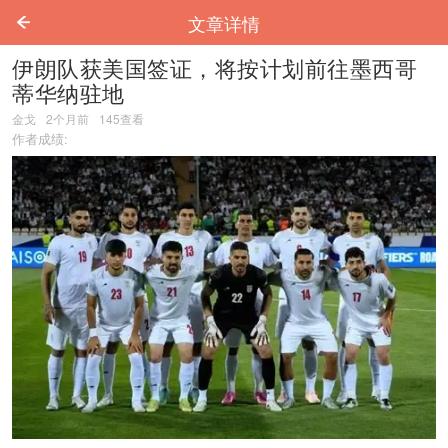
文章详情
伊朗队获美国签证，将按计划前往墨西哥
蒂华纳驻地
金戈
2个月前
145
查看
作者成绩: