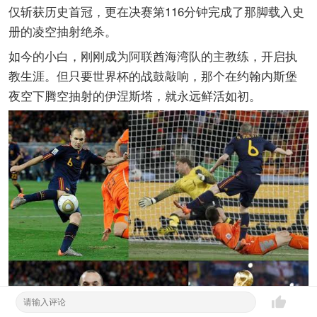
仅斩获历史首冠，更在决赛第116分钟完成了那脚载入史
册的凌空抽射绝杀。
如今的小白，刚刚成为阿联酋海湾队的主教练，开启执
教生涯。但只要世界杯的战鼓敲响，那个在约翰内斯堡
夜空下腾空抽射的伊涅斯塔，就永远鲜活如初。