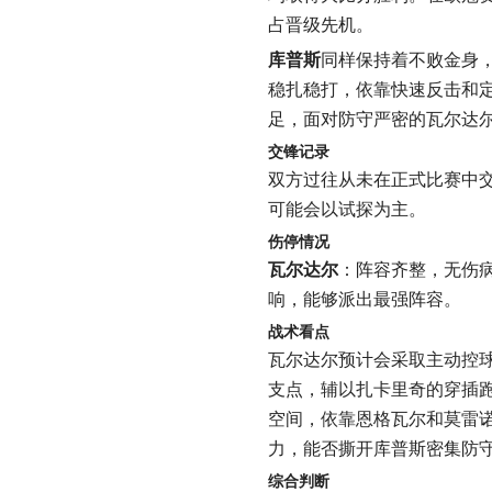
占晋级先机。
库普斯
同样保持着不败金身，
稳扎稳打，依靠快速反击和
足，面对防守严密的瓦尔达
交锋记录
双方过往从未在正式比赛中
可能会以试探为主。
伤停情况
瓦尔达尔
：阵容齐整，无伤
响，能够派出最强阵容。
战术看点
瓦尔达尔预计会采取主动控
支点，辅以扎卡里奇的穿插
空间，依靠恩格瓦尔和莫雷
力，能否撕开库普斯密集防
综合判断