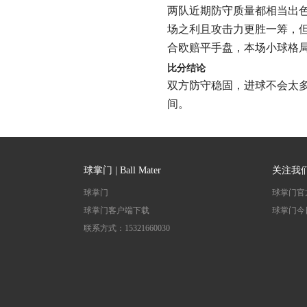
两队近期防守质量都相当出
场之利且攻击力更胜一筹，
合欧赔平手盘，本场小球格
比分结论
双方防守稳固，进球不会太
间。
球掌门 | Ball Mater
关注我
球掌门
球掌门官
球掌门客户端下载
球掌门今
联系方式：15321660030