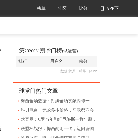
榜单
社区
比分
APP下
载
身
第
期掌门榜
2026031
(试运营)
排行
用户名
总分
数据来源：球掌门APP
球掌门热门文章
梅西全场数据：打满全场贡献两球一
助，助迈阿密国际取开门红
科贝电台：无论多少价格，马竞都不会
出售阿尔瓦雷斯给巴萨
龙赛罗：C罗当年和维尼修斯一样年薪，
场
想要更多但最终离队
联盟杯战报：梅西两射一传，迈阿密国
抢
际4-2圣路易斯竞技
足协评议：陕西联合进球被吹是错判，