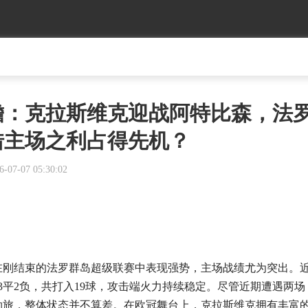
瞻：克拉斯维克迎战阿特比森，法
借主场之利占得先机？
6-07-07 05:30:02
在刚结束的法罗群岛超级联赛中表现强势，主场战绩尤为突出。
胜3平2负，共打入19球，攻击端火力持续稳定。尽管近期遭遇两场
劲旅，整体状态并不算差。在欧冠舞台上，克拉斯维克拥有丰富