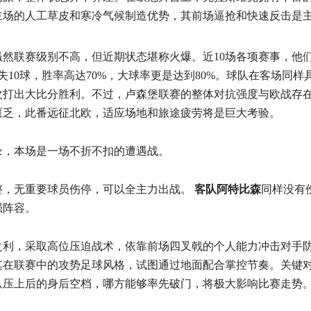
主场的人工草皮和寒冷气候制造优势，其前场逼抢和快速反击是
虽然联赛级别不高，但近期状态堪称火爆。近10场各项赛事，他
仅失10球，胜率高达70%，大球率更是达到80%。球队在客场同样
次打出大比分胜利。不过，卢森堡联赛的整体对抗强度与欧战存
匮乏，此番远征北欧，适应场地和旅途疲劳将是巨大考验。
录，本场是一场不折不扣的遭遇战。
整，无重要球员伤停，可以全主力出战。
客队阿特比森
同样没有
强阵容。
之利，采取高位压迫战术，依靠前场四叉戟的个人能力冲击对手
其在联赛中的攻势足球风格，试图通过地面配合掌控节奏。关键
队压上后的身后空档，哪方能够率先破门，将极大影响比赛走势