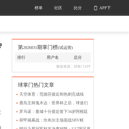
榜单
社区
比分
APP下
载
罗
第
期掌门榜
2026031
(试运营)
排行
用户名
总分
数据来源：球掌门APP
球掌门热门文章
天空体育：范德芬接近和热刺完成续
约，谈判进行得很顺利
鹿岛主帅鬼木达：世界杯之后，球迷们
对足球的眼光更加挑剔了
罗马诺：曼城十分接近签下34岁阿根廷
近
门将鲁利
荷甲揭幕战：坎布尔主场迎战SBV精
的
英，升班马首秀遇状态火爆客队
明日之星冠军杯半决赛对阵：U17国足将