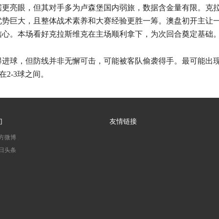
据更亮眼，但其对手多为卢森堡国内弱旅，数据含金量有限。克
优势巨大，且整体战术素养和大赛经验更胜一筹。澳盘初开主让
信心。本场看好克拉斯维克在主场顺利拿下，为次回合奠定基础
得进球，但防线并非无懈可击，可能被客队偷袭得手。最可能出
在2-3球之间。
们
友情链接
方微博
日头条