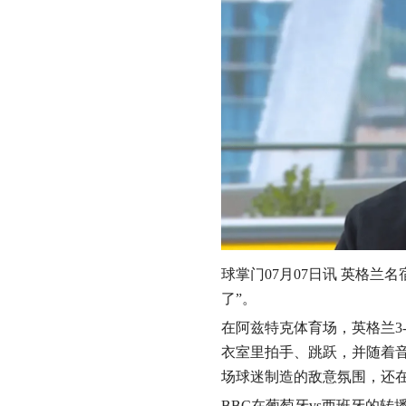
球掌门07月07日讯 英格
了”。
在阿兹特克体育场，英格兰3
衣室里拍手、跳跃，并随着
场球迷制造的敌意氛围，还在
BBC在葡萄牙vs西班牙的