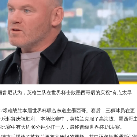
兰名宿鲁尼认为，英格兰队在世界杯击败墨西哥后的庆祝“有点太早
-2艰难战胜本届世界杯联合东道主墨西哥。赛后，三狮球员在更
音乐起舞庆祝胜利。本场比赛中，英格兰克服了高海拔、墨西哥
比赛中有大约40分钟少打一人，最终晋级世界杯1/4决赛。
转播结束后播放了英格兰更衣室庆祝的视频，其中还包括斯通斯假