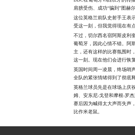
肩膀受伤、成功“骗到”图赫
这位英格兰前队史射手王表
受这一刻，但我觉得现在有点
不过，切尔西名宿阿斯皮利
葡萄牙，因此心情不错。阿
主，还有这样的比赛氛围时
这一刻。现在他们会进行恢复
英国时间周一凌晨，终场哨
全队的紧张情绪得到了彻底
英格兰球员先是在球场上庆祝，
姆、安东尼-戈登和摩根-罗
赛后因为喊得太大声而失声，
比作米老鼠。