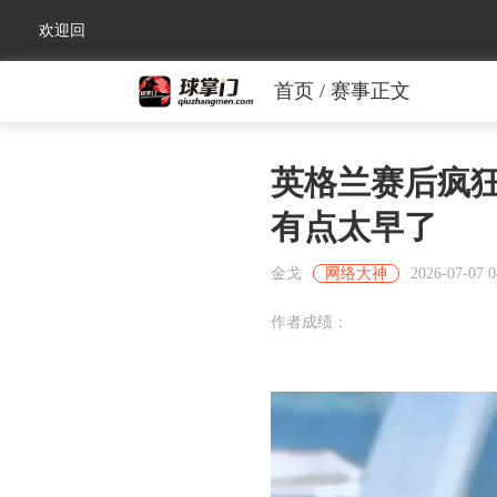
欢迎回
首页
/ 赛事正文
来！
英格兰赛后疯
有点太早了
金戈
网络大神
2026-07-07 0
作者成绩：