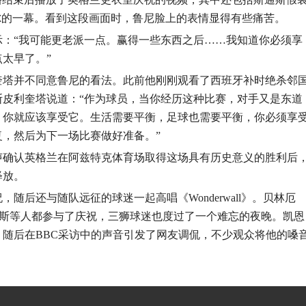
尔的一幕。看到这段画面时，鲁尼脸上的表情显得有些痛苦。
示：“我可能更老派一点。赢得一些东西之后……我知道你必须享
太早了。”
奎塔并不同意鲁尼的看法。此前他刚刚观看了西班牙补时绝杀邻
斯皮利奎塔说道：“作为球员，当你经历这种比赛，对手又是东道
，你就应该享受它。生活需要平衡，足球也需要平衡，你必须享
，然后为下一场比赛做好准备。”
声确认英格兰在阿兹特克体育场取得这场具有历史意义的胜利后
释放。
随后还与随队远征的球迷一起高唱《Wonderwall》。贝林厄
杰斯等人都参与了庆祝，三狮球迷也度过了一个难忘的夜晚。凯恩
随后在BBC采访中的声音引发了网友调侃，不少观众将他的嗓