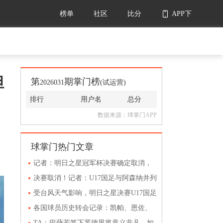
榜单
社区
比分
APP下
载
但
第
期掌门榜
2026031
(试运营)
排行
用户名
总分
数据来源：球掌门APP
球掌门热门文章
记者：明日之星冠军杯决赛确定取消，
不延期比赛排名晚些时候公布
决赛取消！记者：U17国足与阿森纳并列
冠军，赵松源当选最佳球员
受台风天气影响，明日之星决赛U17国足
vs阿森纳被迫取消
各国球员历史转会记录：凯帕、恩佐、
德容、费利克斯在列
TA：巴萨若签下罗德里将意义非凡，如