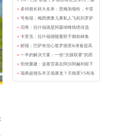
同当年内马尔的加盟
多特酋长杯大名单：恩梅加领衔，卡雷
察斯、加杜在列
号角报：梅西携妻儿乘私人飞机到罗萨
里奥，向父亲遗体告别
旧将：拉什福德是阿森纳锋线绝佳选
择，核心在曼联是否放人
卡里克：拉什福德随曼联于都柏林集
训，我和他有很深的渊源
邮报：巴萨有信心签罗德里&准备提高
报价，曼城标价6800万镑
一半的解决方案：一份“次级联赛”的西
班牙报价让艾尔-伊蒂哈德陷入困境
拒绝重建：波塞茨基在阿尔阿赫利留下
他的第一个印记
瑞典超领头羊主场屠龙？天狼星VS布洛
马波卡纳深度解析
主
装