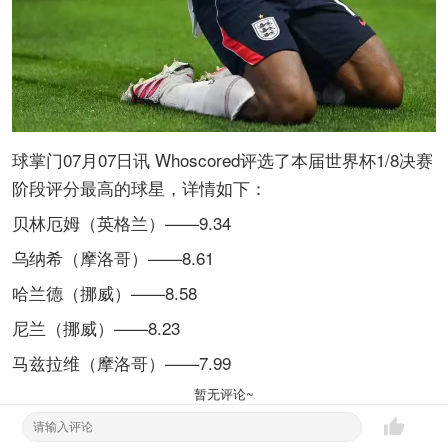
球掌门07月07日讯 Whoscored评选了本届世界杯1/8决赛
阶段评分最高的球星，详情如下：
贝林厄姆（英格兰）——9.34
乌纳希（摩洛哥）——8.61
哈兰德（挪威）——8.58
尼兰（挪威）——8.23
马兹拉维（摩洛哥）——7.99
暂无评论~