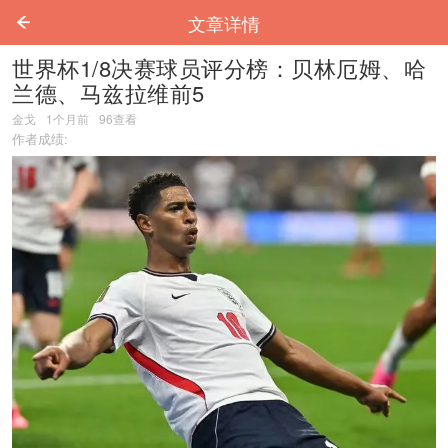
文章详情
世界杯1/8决赛球员评分榜：贝林厄姆、哈
兰德、马兹拉维前5
金戈
1个月前
96
查看
作者成绩: