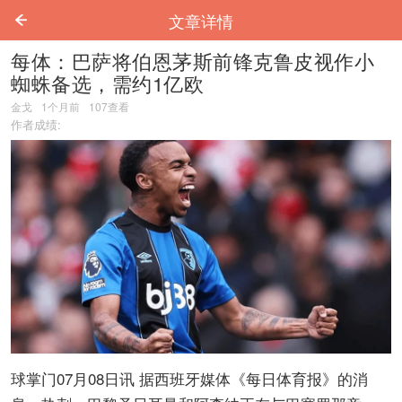
文章详情
每体：巴萨将伯恩茅斯前锋克鲁皮视作小
蜘蛛备选，需约1亿欧
金戈
1个月前
107
查看
作者成绩:
球掌门07月08日讯 据西班牙媒体《每日体育报》的消