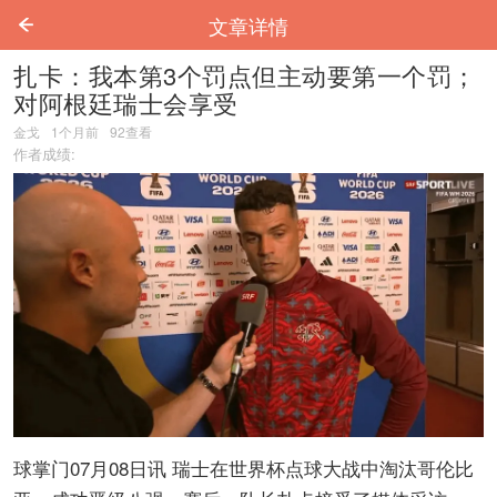
文章详情
扎卡：我本第3个罚点但主动要第一个罚；
对阿根廷瑞士会享受
金戈
1个月前
92
查看
作者成绩:
球掌门07月08日讯 瑞士在世界杯点球大战中淘汰哥伦比