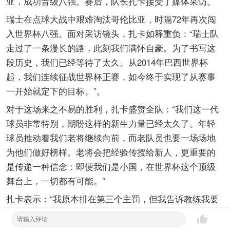
亚，成功晋级八强。赛后，队长扎卡接受了媒体采访。
瑞士在点球大战中艰难淘汰哥伦比亚，时隔72年再次闯
入世界杯八强。面对采访镜头，扎卡如释重负：“瑞士队
走过了一条漫长的路，此刻我们满怀自豪。为了书写这
段历史，我们已经等待了太久。从2014年巴西世界杯
起，我们连续征战世界杯正赛，如今终于实现了从赛事
一开始就定下的目标。”。
对于这场来之不易的胜利，扎卡盛赞全队：“我们这一代
球员非常特别，期盼这样的新生力量已经太久了。年轻
球员推动着我们老将继续向前，而老队员也要一场场地
为他们做好榜样。老将会把经验传授给新人，更重要的
是传递一种信念：即便我们是小国，在世界杯这个顶级
舞台上，一切都有可能。”
扎卡表示：“我原本排在第三个主罚，但我告诉教练我要
第一个上，承担起责任，就像队长该做的那样。不过现
在先不谈这个，我对这支球队感到无比自豪。这是一场