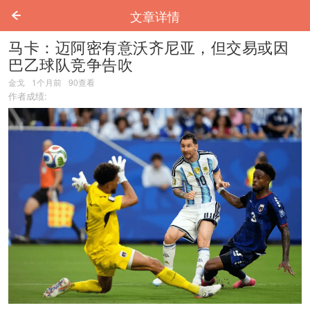
文章详情
马卡：迈阿密有意沃齐尼亚，但交易或因
巴乙球队竞争告吹
金戈
1个月前
90
查看
作者成绩: