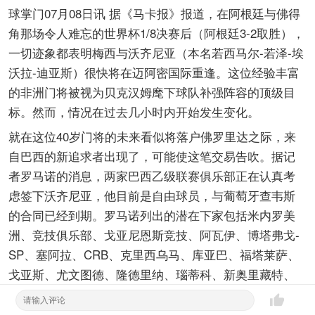
球掌门07月08日讯 据《马卡报》报道，在阿根廷与佛得
角那场令人难忘的世界杯1/8决赛后（阿根廷3-2取胜），
一切迹象都表明梅西与沃齐尼亚（本名若西马尔-若泽-埃
沃拉-迪亚斯）很快将在迈阿密国际重逢。这位经验丰富
的非洲门将被视为贝克汉姆麾下球队补强阵容的顶级目
标。然而，情况在过去几小时内开始发生变化。
就在这位40岁门将的未来看似将落户佛罗里达之际，来
自巴西的新追求者出现了，可能使这笔交易告吹。据记
者罗马诺的消息，两家巴西乙级联赛俱乐部正在认真考
虑签下沃齐尼亚，他目前是自由球员，与葡萄牙查韦斯
的合同已经到期。罗马诺列出的潜在下家包括米内罗美
洲、竞技俱乐部、戈亚尼恩斯竞技、阿瓦伊、博塔弗戈-
SP、塞阿拉、CRB、克里西乌马、库亚巴、福塔莱萨、
戈亚斯、尤文图德、隆德里纳、瑙蒂科、新奥里藏特、
费罗维亚里奥、蓬特普雷塔、圣贝尔纳多、累西腓体育
和维拉诺瓦。据Bolavip报道，阿瓦伊和戈亚尼恩斯竞技