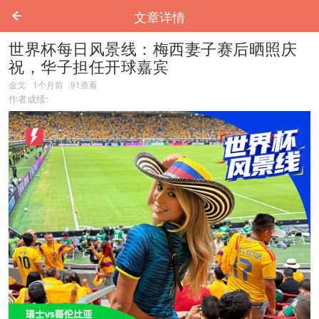
文章详情
世界杯每日风景线：梅西妻子赛后晒照庆
祝，华子担任开球嘉宾
金戈
1个月前
91
查看
作者成绩: