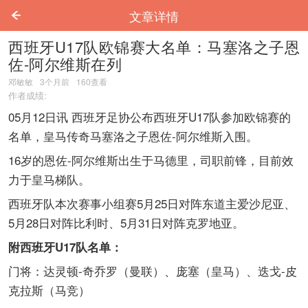
文章详情
西班牙U17队欧锦赛大名单：马塞洛之子恩
佐-阿尔维斯在列
邓敏敏
3个月前
160
查看
作者成绩:
05月12日讯 西班牙足协公布西班牙U17队参加欧锦赛的
名单，皇马传奇马塞洛之子恩佐-阿尔维斯入围。
16岁的恩佐-阿尔维斯出生于马德里，司职前锋，目前效
力于皇马梯队。
西班牙队本次赛事小组赛5月25日对阵东道主爱沙尼亚、
5月28日对阵比利时、5月31日对阵克罗地亚。
附西班牙U17队名单：
门将：达灵顿-奇乔罗（曼联）、庞塞（皇马）、迭戈-皮
克拉斯（马竞）