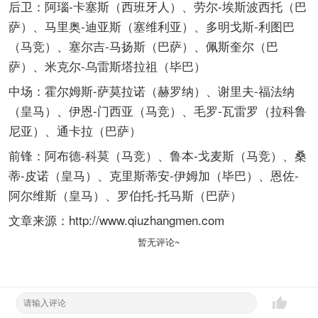
后卫：阿瑙-卡塞斯（西班牙人）、劳尔-埃斯波西托（巴
萨）、马里奥-迪亚斯（塞维利亚）、多明戈斯-利图巴
（马竞）、塞尔吉-马扬斯（巴萨）、佩斯奎尔（巴
萨）、米克尔-乌雷斯塔拉祖（毕巴）
中场：霍尔姆斯-萨莫拉诺（赫罗纳）、谢里夫-福法纳
（皇马）、伊恩-门西亚（马竞）、毛罗-瓦雷罗（拉科鲁
尼亚）、通卡拉（巴萨）
前锋：阿布德-科莫（马竞）、鲁本-戈麦斯（马竞）、桑
蒂-皮诺（皇马）、克里斯蒂安-伊姆加（毕巴）、恩佐-
阿尔维斯（皇马）、罗伯托-托马斯（巴萨）
文章来源：http://www.qiuzhangmen.com
暂无评论~