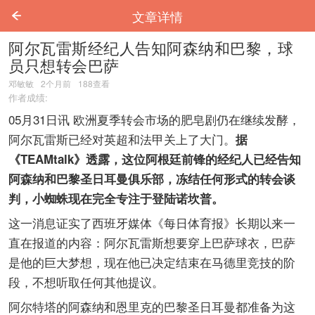
文章详情
阿尔瓦雷斯经纪人告知阿森纳和巴黎，球
员只想转会巴萨
邓敏敏
2个月前
188
查看
作者成绩:
05月31日讯 欧洲夏季转会市场的肥皂剧仍在继续发酵，
阿尔瓦雷斯已经对英超和法甲关上了大门。
据
《TEAMtalk》透露，这位阿根廷前锋的经纪人已经告知
阿森纳和巴黎圣日耳曼俱乐部，冻结任何形式的转会谈
判，小蜘蛛现在完全专注于登陆诺坎普。
这一消息证实了西班牙媒体《每日体育报》长期以来一
直在报道的内容：阿尔瓦雷斯想要穿上巴萨球衣，巴萨
是他的巨大梦想，现在他已决定结束在马德里竞技的阶
段，不想听取任何其他提议。
阿尔特塔的阿森纳和恩里克的巴黎圣日耳曼都准备为这