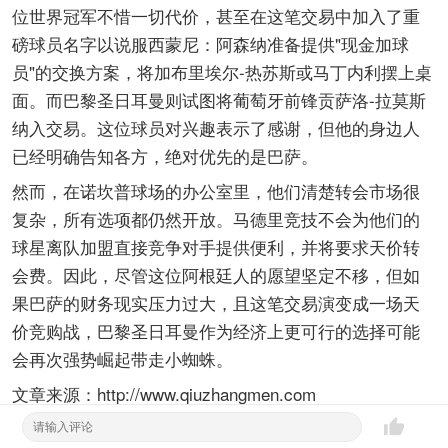
位世界冠军不惜一切代价，甚至在这笔交易中加入了重
磅球员名字以说服西蒙尼：阿森纳准备提供"现金加球
员"的交换方案，将加布里埃尔-热苏斯或马丁内利摆上桌
面。而巴黎圣日耳曼则试图将葡萄牙前锋贡萨洛-拉莫斯
纳入交易。这位球员对兴趣表示了感谢，但他的身边人
已经明确告知各方，绝对优先的是巴萨。
然而，在诺坎普球场的办公室里，他们清楚转会市场很
复杂，所有选项都仍然开放。马德里竞技不会为他们的
球星离队加盟直接竞争对手提供便利，并将要求天价转
会费。因此，尽管这位阿根廷人的愿望坚定不移，但如
果巴萨的财务现实压力过大，且这笔交易演变成一场天
价竞购战，巴黎圣日耳曼作为经济上更可行的选择可能
会再次强势崛起带走小蜘蛛。
文章来源：http://www.qiuzhangmen.com
暂无评论~