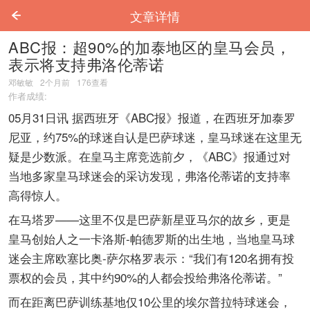
文章详情
ABC报：超90%的加泰地区的皇马会员，
表示将支持弗洛伦蒂诺
邓敏敏
2个月前
176
查看
作者成绩:
05月31日讯 据西班牙《ABC报》报道，在西班牙加泰罗
尼亚，约75%的球迷自认是巴萨球迷，皇马球迷在这里无
疑是少数派。在皇马主席竞选前夕，《ABC》报通过对
当地多家皇马球迷会的采访发现，弗洛伦蒂诺的支持率
高得惊人。
在马塔罗——这里不仅是巴萨新星亚马尔的故乡，更是
皇马创始人之一卡洛斯-帕德罗斯的出生地，当地皇马球
迷会主席欧塞比奥-萨尔格罗表示：“我们有120名拥有投
票权的会员，其中约90%的人都会投给弗洛伦蒂诺。”
而在距离巴萨训练基地仅10公里的埃尔普拉特球迷会，