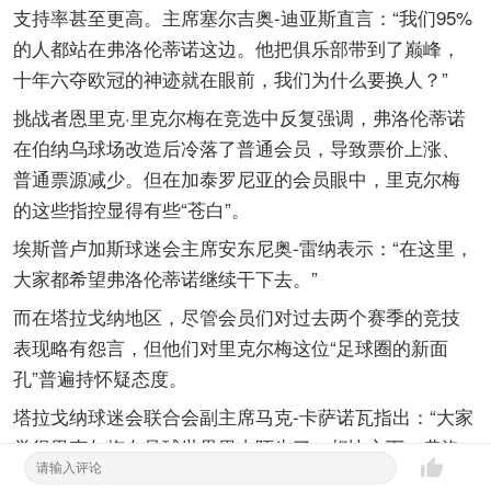
支持率甚至更高。主席塞尔吉奥-迪亚斯直言：“我们95%
的人都站在弗洛伦蒂诺这边。他把俱乐部带到了巅峰，
十年六夺欧冠的神迹就在眼前，我们为什么要换人？”
挑战者恩里克·里克尔梅在竞选中反复强调，弗洛伦蒂诺
在伯纳乌球场改造后冷落了普通会员，导致票价上涨、
普通票源减少。但在加泰罗尼亚的会员眼中，里克尔梅
的这些指控显得有些“苍白”。
埃斯普卢加斯球迷会主席安东尼奥-雷纳表示：“在这里，
大家都希望弗洛伦蒂诺继续干下去。”
而在塔拉戈纳地区，尽管会员们对过去两个赛季的竞技
表现略有怨言，但他们对里克尔梅这位“足球圈的新面
孔”普遍持怀疑态度。
塔拉戈纳球迷会联合会副主席马克-卡萨诺瓦指出：“大家
觉得里克尔梅在足球世界里太陌生了，相比之下，弗洛
伦蒂诺代表的是稳定和成功。”