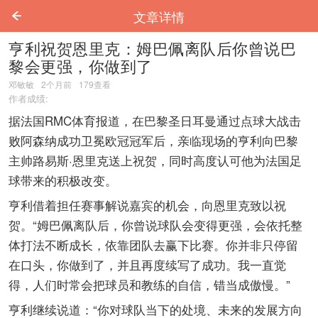
文章详情
亨利祝贺恩里克：姆巴佩离队后你曾说巴
黎会更强，你做到了
邓敏敏
2个月前
179
查看
作者成绩:
据法国RMC体育报道，在巴黎圣日耳曼通过点球大战击
败阿森纳成功卫冕欧冠冠军后，亲临现场的亨利向巴黎
主帅路易斯·恩里克送上祝贺，同时高度认可他为法国足
球带来的积极改变。
亨利借着担任赛事解说嘉宾的机会，向恩里克致以祝
贺。“姆巴佩离队后，你曾说球队会变得更强，会依托整
体打法不断成长，依靠团队去赢下比赛。你并非只停留
在口头，你做到了，并且再度续写了成功。我一直觉
得，人们时常会把球员和教练的自信，错当成傲慢。”
亨利继续说道：“你对球队当下的处境、未来的发展方向