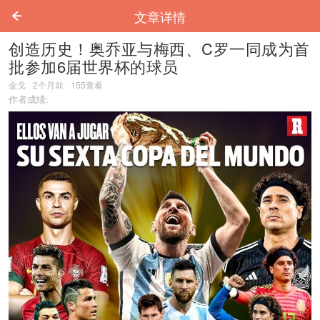
文章详情
创造历史！奥乔亚与梅西、C罗一同成为首
批参加6届世界杯的球员
金戈
2个月前
155
查看
作者成绩: