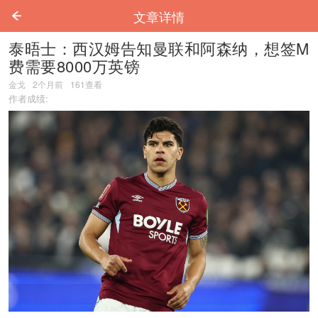
文章详情
泰晤士：西汉姆告知曼联和阿森纳，想签M
费需要8000万英镑
金戈
2个月前
161
查看
作者成绩: