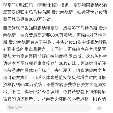
球掌门6月2日讯 《泰晤士报》报道，曼联和阿森纳都有
意西汉姆联中场马特乌斯·费尔南德斯，铁锤帮为这位葡
萄牙球员标价8000万英镑。
西汉姆联已告知阿森纳和曼联，想要签下马特乌斯·费尔
南德斯，转会费最高需要8000万英镑。阿森纳对马特乌
斯·费尔南德斯表达了兴趣，并将这位21岁中场视为球队
补强中场的重点目标之一；同时，阿森纳也在考虑是否
要加大力度追逐阿斯顿维拉的摩根·罗杰斯。这名英格兰
边锋本赛季各项赛事直接参与26粒进球，阿森纳目前还
未获悉他的具体转会标价。去年夏天，阿森纳曾两度考
虑引进罗杰斯，但球队体育总监安德贝尔塔当时的引援
预算仅约6500万英镑，不愿在转会费或薪资方面超额支
出。不过，俱乐部如今意识到，今夏若想签下阿尔特塔
需要的顶级攻击手、从而改变球队的比赛风格，阿森纳
必须拿出比这更高的报价。