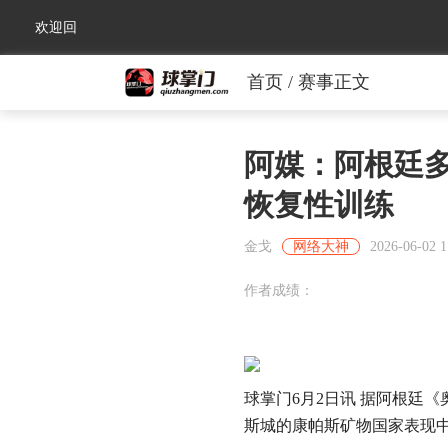
欢迎回
首页
/ 赛事正文
来！
阿媒：阿根廷
恢复性训练
金戈
网络大神
2026-06-02 1
作者成绩：
球掌门6月2日讯 据阿根廷
斯城的康帕斯矿物国家表现