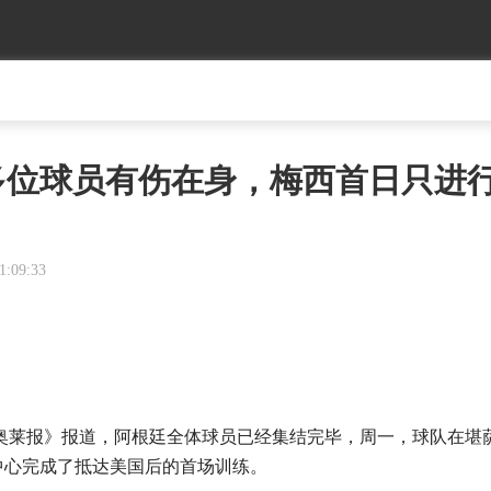
多位球员有伤在身，梅西首日只进
1:09:33
《奥莱报》报道，阿根廷全体球员已经集结完毕，周一，球队在堪
中心完成了抵达美国后的首场训练。