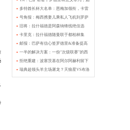
，
同当年内马尔的加盟
多特酋长杯大名单：恩梅加领衔，卡雷
察斯、加杜在列
号角报：梅西携妻儿乘私人飞机到罗萨
。
里奥，向父亲遗体告别
旧将：拉什福德是阿森纳锋线绝佳选
择，核心在曼联是否放人
卡里克：拉什福德随曼联于都柏林集
训，我和他有很深的渊源
邮报：巴萨有信心签罗德里&准备提高
报价，曼城标价6800万镑
一半的解决方案：一份“次级联赛”的西
赛
场
班牙报价让艾尔-伊蒂哈德陷入困境
拒绝重建：波塞茨基在阿尔阿赫利留下
他的第一个印记
瑞典超领头羊主场屠龙？天狼星VS布洛
马波卡纳深度解析
多
待