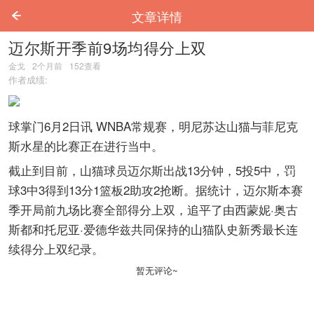
文章详情
迈尔斯开季前9场均得分上双
金戈
2个月前
152
查看
作者成绩:
球掌门6月2日讯 WNBA常规赛，明尼苏达山猫与菲尼克
斯水星的比赛正在进行当中。
截止到目前，山猫球员迈尔斯出战13分钟，5投5中，罚
球3中3得到13分1篮板2助攻2抢断。据统计，迈尔斯本赛
季开局前九场比赛全部得分上双，追平了由西蒙妮·奥古
斯都和托尼亚·爱德华兹共同保持的山猫队史新秀最长连
续得分上双纪录。
暂无评论~