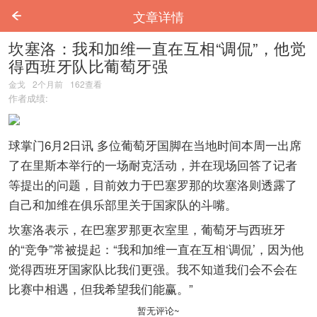
文章详情
坎塞洛：我和加维一直在互相“调侃”，他觉
得西班牙队比葡萄牙强
金戈
2个月前
162
查看
作者成绩:
球掌门6月2日讯 多位葡萄牙国脚在当地时间本周一出席
了在里斯本举行的一场耐克活动，并在现场回答了记者
等提出的问题，目前效力于巴塞罗那的坎塞洛则透露了
自己和加维在俱乐部里关于国家队的斗嘴。
坎塞洛表示，在巴塞罗那更衣室里，葡萄牙与西班牙
的“竞争”常被提起：“我和加维一直在互相‘调侃’，因为他
觉得西班牙国家队比我们更强。我不知道我们会不会在
比赛中相遇，但我希望我们能赢。”
暂无评论~