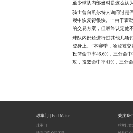
至少球队内部当时是这么认
骑士曾向凯尔特人询问过是
裂中恢复得很快。”“由于霍
的交易方案，但最终认定他
球队内部还进行过其他几项
登身上。”本赛季，哈登被交易到
投篮命中率46.6%，三分命中率
攻，投篮命中率41%，三分命中
球掌门 | Ball Mater
关注我
球掌门
球掌门官