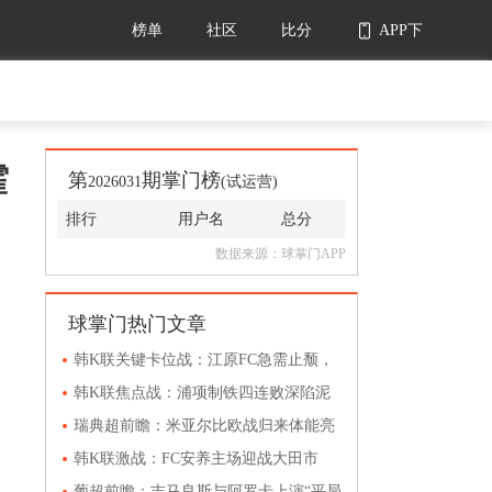
榜单
社区
比分
APP下
载
霍
第
期掌门榜
2026031
(试运营)
排行
用户名
总分
数据来源：球掌门APP
球掌门热门文章
韩K联关键卡位战：江原FC急需止颓，
仁川联队客场抢分有术
韩K联焦点战：浦项制铁四连败深陷泥
潭，蔚山HD做客誓取三分
瑞典超前瞻：米亚尔比欧战归来体能亮
红灯，埃尔夫斯堡客场抢分有机可乘
韩K联激战：FC安养主场迎战大田市
，
民，难分伯仲，和为贵？
葡超前瞻：吉马良斯与阿罗卡上演“平局