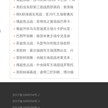
剧本”？盘口暗示主场小胜或平局收场
美职业东部第三迎战西部第四：新英格
兰革命vs休斯敦迪纳摩，矛盾之争谁主
韩K联保级生死战：富川FC主场誓擒光
迪
沉浮
州FC，防守漏勺再遭碾压？
俄超焦点战：苏维埃之翼迎战巴蒂卡，
盘口数据揭示主队不败玄机
葡超升班马马里迪莫主场斗卡萨比亚：
哈
开门红还是闷战平局？
巴西甲前瞻：格雷米奥主场专克圣保
罗，争夺保级关键三分
苏超焦点战：马瑟韦尔剑指主场首胜，
福尔柯克客战恐无力招架？
英联杯：索尔福德市主场强势出击，什
鲁斯伯里状态低迷恐难招架
英联杯前瞻：伯顿主场迎战布莱克本，
低级别球队能否爆冷？
俄超焦点战：中央陆军主场迎战罗斯托
夫，矛盾之争一触即发
英联杯揭幕战：谢周三烂到根，博尔顿
客场让球稳如狗？
京ICP备16009394号-2
京ICP备16009394号-3
京ICP备16009394号-4