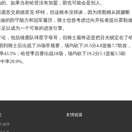
为的。如果当初哈登没有加盟，那也可能会是别人。
否愿意交易德里克·怀特，但这根本没得谈，因为塔图姆从跟腱断
勒迪的防守能力和冠军履历，骑士也曾考虑过向开拓者提出霍勒
不足以成为一个可靠的进攻引擎。
讨论，包括雄鹿队球星字母哥，但骑士最终还是把目光锁定在了
骑士后出战了26场常规赛，场均砍下20.5分4.8篮板7.7助攻，
43.5%；哈登季后赛出战18场，场均砍下19.2分5.1篮板5.5助
率29.9%。
们
友情链接
方微博