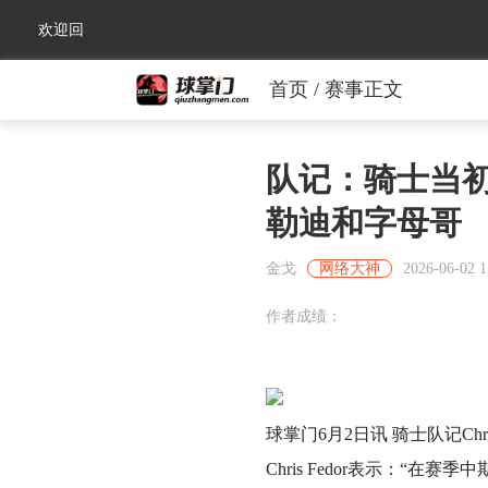
欢迎回
首页
/ 赛事正文
来！
队记：骑士当
勒迪和字母哥
金戈
网络大神
2026-06-02 1
作者成绩：
球掌门6月2日讯 骑士队记Ch
Chris Fedor表示：