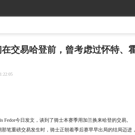
初在交易哈登前，曾考虑过怀特、
1:22:05
ris Fedor今日发文，谈到了骑士本赛季用加兰换来哈登的交易。
“在赛季中期那笔重磅交易发生时，骑士正朝着季后赛早早出局的结局迈进